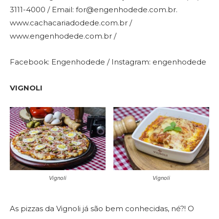
3111-4000 / Email:
for@engenhodede.com.br
.
www.cachacariadodede.com.br
/
www.engenhodede.com.br
/
Facebook: Engenhodede / Instagram: engenhodede
VIGNOLI
Vignoli
Vignoli
As pizzas da Vignoli já são bem conhecidas, né?! O