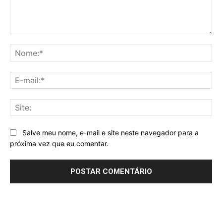
Comentário:
No
E-
mai
Sit
Salve meu nome, e-mail e site neste navegador para a
próxima vez que eu comentar.