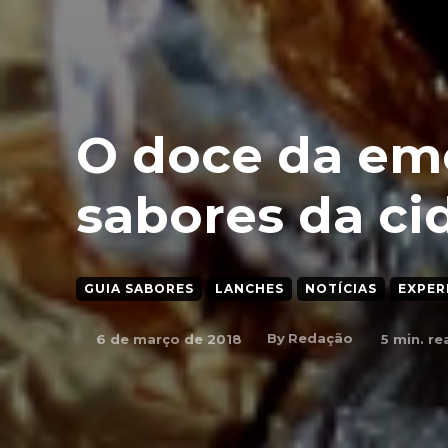
O doce da em
sabores da ci
GUIA SABORES
LANCHES
NOTÍCIAS
EXPER
By
Redação
6 de março de 2018
5
min. re