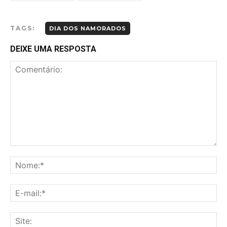
TAGS:
DIA DOS NAMORADOS
DEIXE UMA RESPOSTA
Comentário:
No
E-
mai
Sit