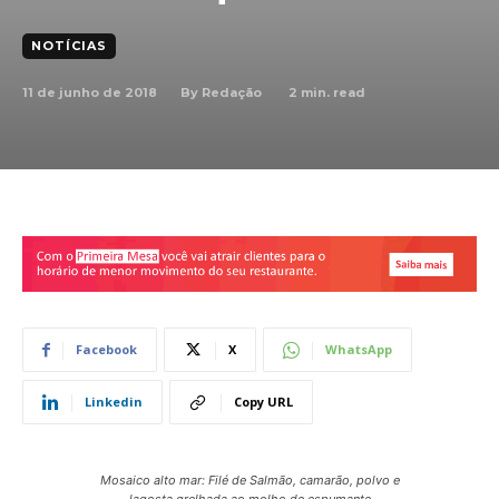
NOTÍCIAS
11 de junho de 2018
2
min. read
By
Redação
Facebook
X
WhatsApp
Linkedin
Copy URL
Mosaico alto mar: Filé de Salmão, camarão, polvo e