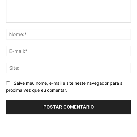
Comentário:
No
E-
mai
Sit
Salve meu nome, e-mail e site neste navegador para a
próxima vez que eu comentar.