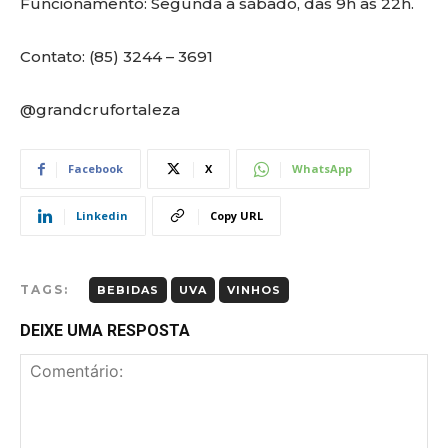
Funcionamento: Segunda à sábado, das 9h às 22h.
Contato: (85) 3244 – 3691
@grandcrufortaleza
Facebook
X
WhatsApp
Linkedin
Copy URL
TAGS:
BEBIDAS
UVA
VINHOS
DEIXE UMA RESPOSTA