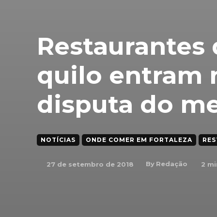
Restaurantes 
quilo entram n
disputa do me
NOTÍCIAS
ONDE COMER EM FORTALEZA
RES
By
Redação
27 de setembro de 2018
2
mi