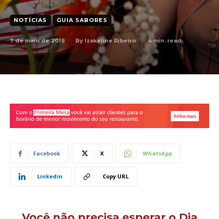
NOTÍCIAS
GUIA SABORES
7 de maio de 2019
4
min. read
By
Izakeline Ribeiro
Facebook
X
WhatsApp
Linkedin
Copy URL
Você não precisa esperar o Dia