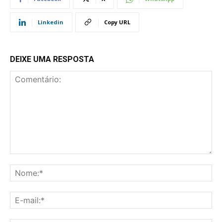
Linkedin
Copy URL
DEIXE UMA RESPOSTA
Comentário:
No
E-
mai