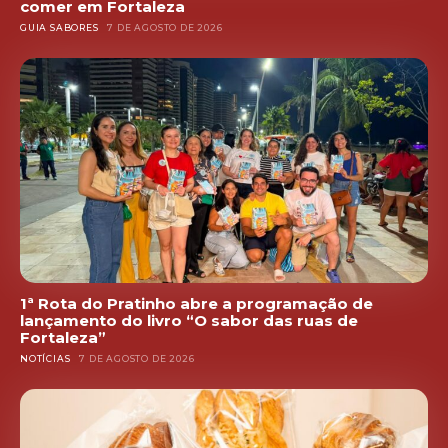
comer em Fortaleza
GUIA SABORES
7 DE AGOSTO DE 2026
1ª Rota do Pratinho abre a programação de
lançamento do livro “O sabor das ruas de
Fortaleza”
NOTÍCIAS
7 DE AGOSTO DE 2026