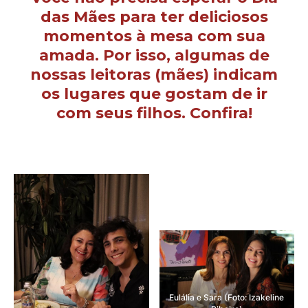
das Mães para ter deliciosos
momentos à mesa com sua
amada. Por isso, algumas de
nossas leitoras (mães) indicam
os lugares que gostam de ir
com seus filhos. Confira!
Eulália e Sara (Foto: Izakeline