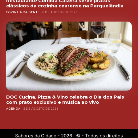
Restaurante Comida Caseira serve pratos
clássicos da cozinha cearense na Parquelândia
COZINHA DA GENTE
6 DE AGOSTO DE 2026
DOC Cucina, Pizza & Vino celebra o Dia dos Pais
com prato exclusivo e música ao vivo
AGENDA
5 DE AGOSTO DE 2026
Sabores da Cidade - 2026 | © - Todos os direitos