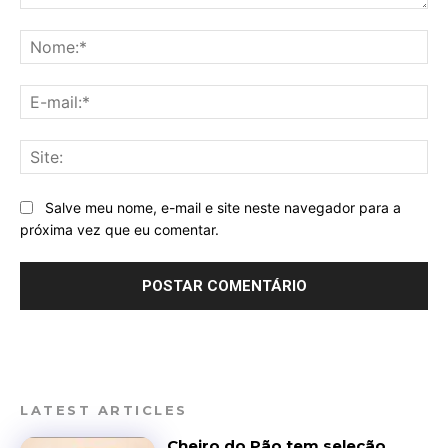
Comentário:
No
E-
mai
Sit
Salve meu nome, e-mail e site neste navegador para a
próxima vez que eu comentar.
LATEST ARTICLES
Cheiro do Pão tem seleção