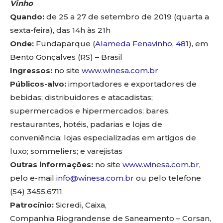
Vinho
Quando:
de 25 a 27 de setembro de 2019 (quarta a
sexta-feira), das 14h às 21h
Onde:
Fundaparque (
Alameda
Fenavinho, 481
), em
Bento Gonçalves (RS) – Brasil
Ingressos:
no site
www.winesa.com.br
Públicos-alvo:
importadores e exportadores de
bebidas; distribuidores e atacadistas;
supermercados e hipermercados; bares,
restaurantes, hotéis, padarias e lojas de
conveniência; lojas especializadas em artigos de
luxo; sommeliers; e varejistas
Outras informações:
no site
www.winesa.com.br
,
pelo e-mail
info@winesa.com.br
ou pelo telefone
(54) 3455.6711
Patrocínio:
Sicredi, Caixa,
Companhia Riograndense de Saneamento – Corsan,