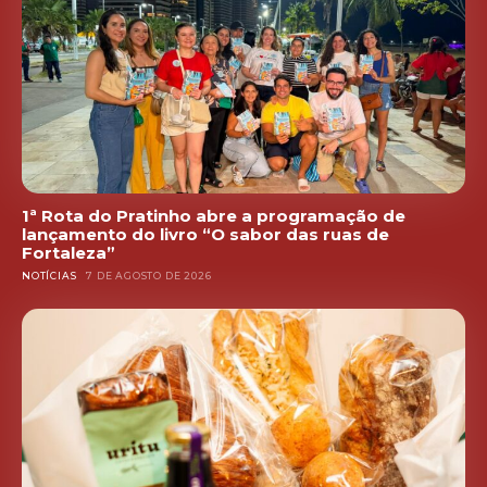
1ª Rota do Pratinho abre a programação de
lançamento do livro “O sabor das ruas de
Fortaleza”
NOTÍCIAS
7 DE AGOSTO DE 2026