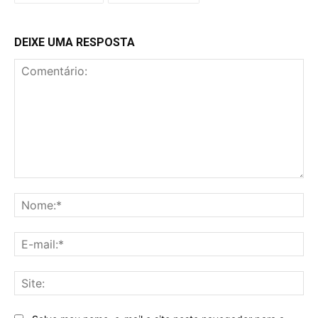
DEIXE UMA RESPOSTA
Comentário:
No
E-
mai
Sit