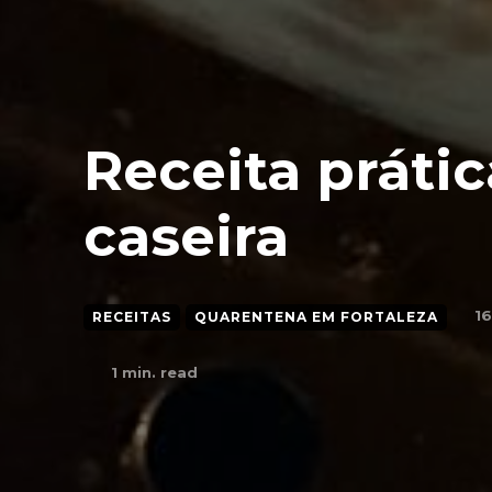
Receita prátic
caseira
1
RECEITAS
QUARENTENA EM FORTALEZA
1
min. read