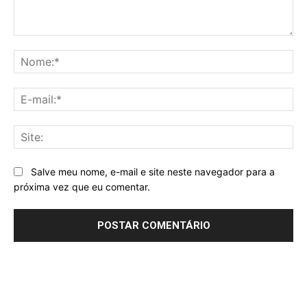
Comentário:
No
E-
mai
Sit
Salve meu nome, e-mail e site neste navegador para a
próxima vez que eu comentar.