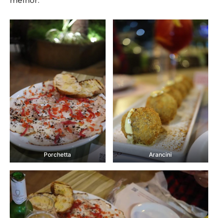
melhor.
Porchetta
Arancini