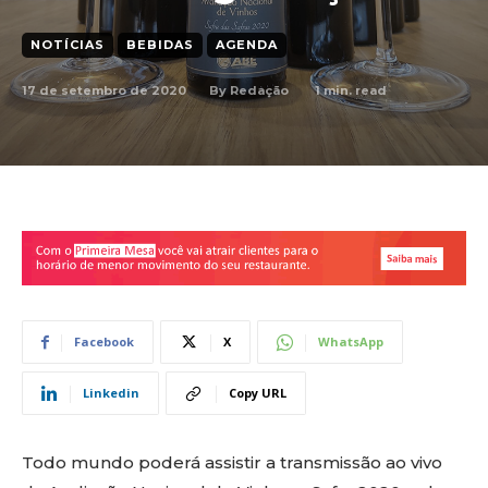
NOTÍCIAS
BEBIDAS
AGENDA
17 de setembro de 2020
1
min. read
By
Redação
Facebook
X
WhatsApp
Linkedin
Copy URL
Todo mundo poderá assistir a transmissão ao vivo