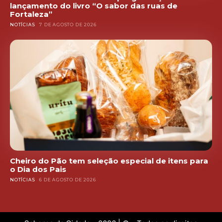
lançamento do livro “O sabor das ruas de
Fortaleza”
NOTÍCIAS
7 DE AGOSTO DE 2026
Cheiro do Pão tem seleção especial de itens para
o Dia dos Pais
NOTÍCIAS
6 DE AGOSTO DE 2026