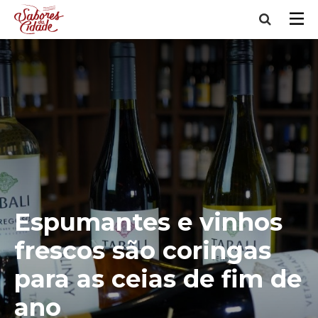
Espumantes e vinhos
frescos são coringas
para as ceias de fim de
ano