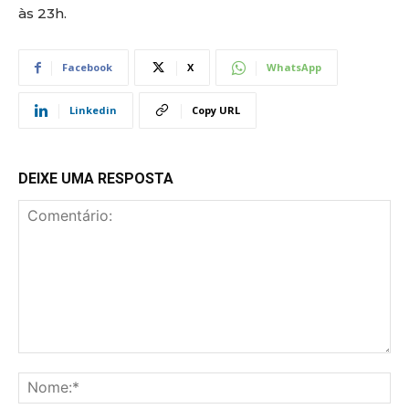
às 23h.
Facebook
X
WhatsApp
Linkedin
Copy URL
DEIXE UMA RESPOSTA
Comentário:
No