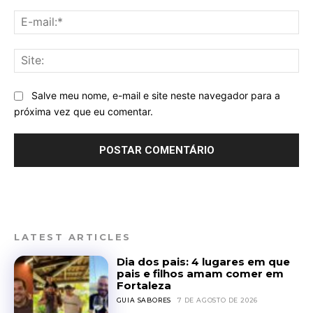
E-
mai
Sit
Salve meu nome, e-mail e site neste navegador para a
próxima vez que eu comentar.
LATEST ARTICLES
Dia dos pais: 4 lugares em que
pais e filhos amam comer em
Fortaleza
GUIA SABORES
7 DE AGOSTO DE 2026