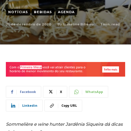
NOTÍCIAS
BEBIDAS
AGENDA
21 de dezembro de 2020
1
min. read
By
Izakeline Ribeiro
Facebook
X
WhatsApp
Linkedin
Copy URL
Sommelière e wine hunter Jardênia Siqueira dá dicas