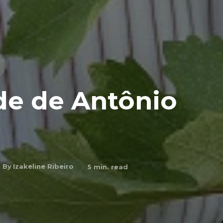
de de Antônio
By
Izakeline Ribeiro
5
min. read