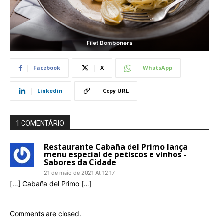
Filet Bombonera
Facebook
X
WhatsApp
Linkedin
Copy URL
1 COMENTÁRIO
Restaurante Cabaña del Primo lança
menu especial de petiscos e vinhos -
Sabores da Cidade
21 de maio de 2021 At 12:17
[…] Cabaña del Primo […]
Comments are closed.