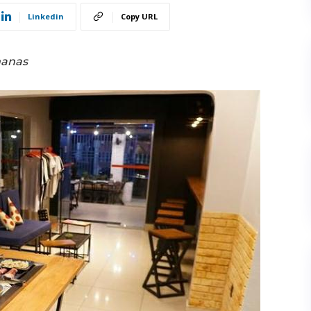
Linkedin
Copy URL
manas