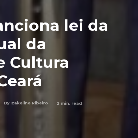
nciona lei da
ual da
 Cultura
Ceará
By
Izakeline Ribeiro
2
min. read