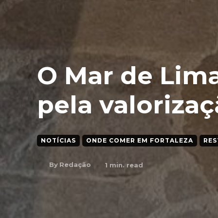
O Mar de Lima
pela valoriza
NOTÍCIAS
ONDE COMER EM FORTALEZA
RES
By
Redação
1
min. read