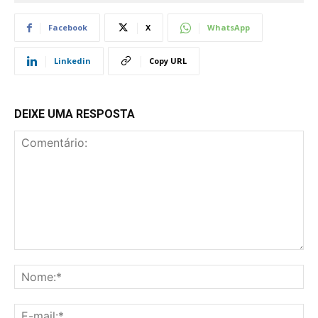
Facebook
X
WhatsApp
Linkedin
Copy URL
DEIXE UMA RESPOSTA
Comentário:
No
E-