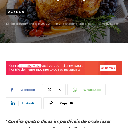
AGENDA
12 de dezembro de 2022
4
min. read
By
Izakeline Ribeiro
Facebook
X
WhatsApp
Linkedin
Copy URL
*
Confira quatro dicas imperdíveis de onde fazer