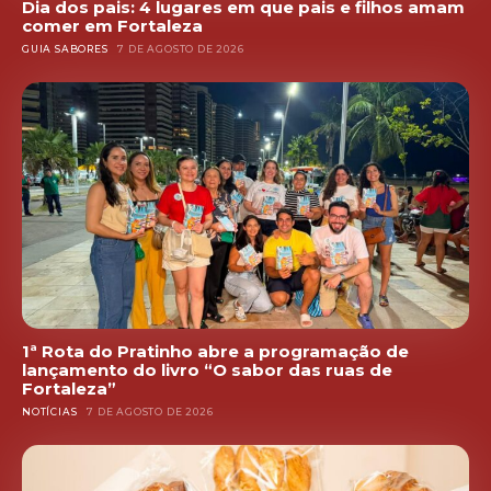
Dia dos pais: 4 lugares em que pais e filhos amam
comer em Fortaleza
GUIA SABORES
7 DE AGOSTO DE 2026
1ª Rota do Pratinho abre a programação de
lançamento do livro “O sabor das ruas de
Fortaleza”
NOTÍCIAS
7 DE AGOSTO DE 2026