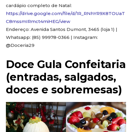
cardápio completo de Natal:
https://drive.google.com/file/d/1R_RNhYR9X8TOUaT
C8mssmIRmct4miHEG/view
Endereço: Avenida Santos Dumont, 3465 (loja 1) |
Whatsapp: (85) 99978-0366 | Instagram:
@Doceria29
Doce Gula Confeitaria
(entradas, salgados,
doces e sobremesas)