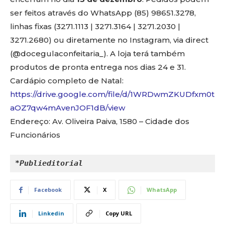
ser feitos através do WhatsApp (85) 98651.3278,
linhas fixas (3271.1113 | 3271.3164 | 3271.2030 |
3271.2680) ou diretamente no Instagram, via direct
(@docegulaconfeitaria_). A loja terá também
produtos de pronta entrega nos dias 24 e 31.
Cardápio completo de Natal:
https://drive.google.com/file/d/1WRDwmZKUDfxm0t
aOZ7qw4mAvenJOF1dB/view
Endereço: Av. Oliveira Paiva, 1580 – Cidade dos
Funcionários
*Publieditorial
Facebook
X
WhatsApp
Linkedin
Copy URL