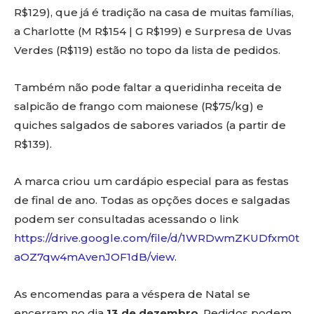
R$129), que já é tradição na casa de muitas famílias,
a Charlotte (M R$154 | G R$199) e Surpresa de Uvas
Verdes (R$119) estão no topo da lista de pedidos.
Também não pode faltar a queridinha receita de
salpicão de frango com maionese (R$75/kg) e
quiches salgados de sabores variados (a partir de
R$139).
A marca criou um cardápio especial para as festas
de final de ano. Todas as opções doces e salgadas
podem ser consultadas acessando o link
https://drive.google.com/file/d/1WRDwmZKUDfxm0t
aOZ7qw4mAvenJOF1dB/view
.
As encomendas para a véspera de Natal se
encerram no dia
13 de dezembro
. Pedidos podem