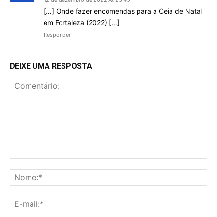
12 de dezembro de 2022 At 23:45
[…] Onde fazer encomendas para a Ceia de Natal
em Fortaleza (2022) […]
Responder
DEIXE UMA RESPOSTA
Comentário:
No
E-
mai