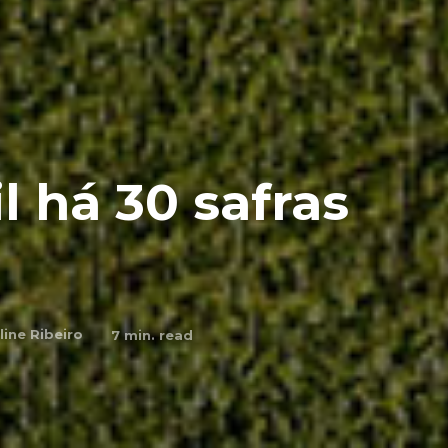
l há 30 safras
line Ribeiro
7
min. read