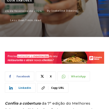
GUIA SABORES
24 de fevereiro de 2024
By
Izakeline Ribeiro
Less than 1
min. read
Facebook
X
WhatsApp
Linkedin
Copy URL
Confira a cobertura
da 7ª edição do Melhores