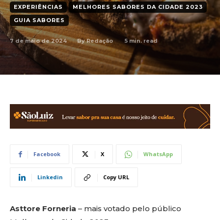
EXPERIÊNCIAS
MELHORES SABORES DA CIDADE 2023
GUIA SABORES
7 de maio de 2024
5
min. read
By
Redação
Facebook
X
WhatsApp
Linkedin
Copy URL
Asttore Forneria
– mais votado pelo público