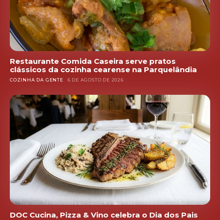
Restaurante Comida Caseira serve pratos
clássicos da cozinha cearense na Parquelândia
COZINHA DA GENTE
6 DE AGOSTO DE 2026
DOC Cucina, Pizza & Vino celebra o Dia dos Pais