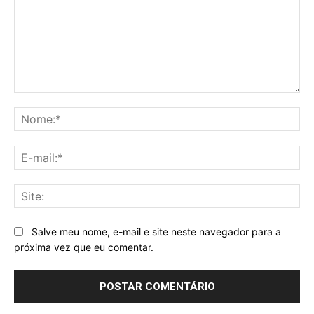
Comentário:
No
E-
mai
Sit
Salve meu nome, e-mail e site neste navegador para a
próxima vez que eu comentar.