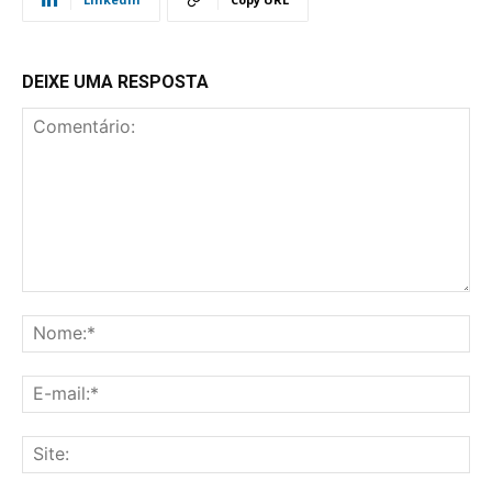
DEIXE UMA RESPOSTA
Comentário:
No
E-
mai
Sit