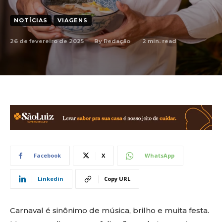
NOTÍCIAS
VIAGENS
26 de fevereiro de 2025
2
min. read
By
Redação
Facebook
X
WhatsApp
Linkedin
Copy URL
Carnaval é sinônimo de música, brilho e muita festa.