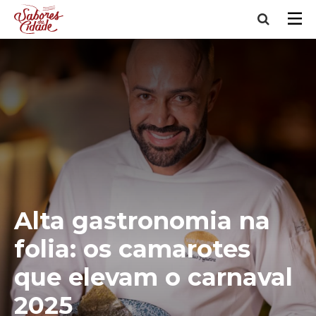
Alta gastronomia na
folia: os camarotes
que elevam o carnaval
2025