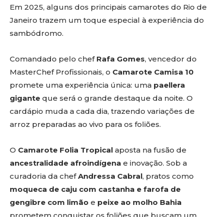
Em 2025, alguns dos principais camarotes do Rio de
Janeiro trazem um toque especial à experiência do
sambódromo.
Comandado pelo chef
Rafa Gomes
, vencedor do
MasterChef Profissionais, o
Camarote Camisa 10
promete uma experiência única: uma
paellera
gigante
que será o grande destaque da noite. O
cardápio muda a cada dia, trazendo variações de
arroz preparadas ao vivo para os foliões.
O
Camarote Folia Tropical
aposta na fusão de
ancestralidade afroindígena
e inovação. Sob a
curadoria da chef
Andressa Cabral
, pratos como
moqueca de caju com castanha e farofa de
gengibre com limão
e
peixe ao molho Bahia
prometem conquistar os foliões que buscam um