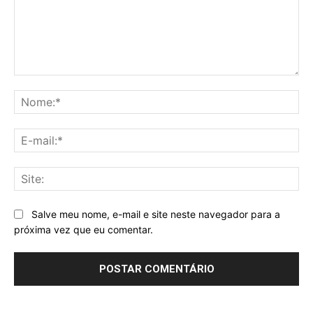
Comentário:
No
E-
mai
Sit
Salve meu nome, e-mail e site neste navegador para a
próxima vez que eu comentar.