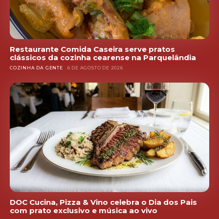
Restaurante Comida Caseira serve pratos
clássicos da cozinha cearense na Parquelândia
COZINHA DA GENTE
6 DE AGOSTO DE 2026
DOC Cucina, Pizza & Vino celebra o Dia dos Pais
com prato exclusivo e música ao vivo