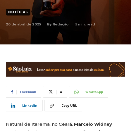
NOTÍCIAS
20 de abril de 2025
5
min. read
By
Redação
Facebook
X
WhatsApp
Linkedin
Copy URL
Natural de Itarema, no Ceará,
Marcelo Widney