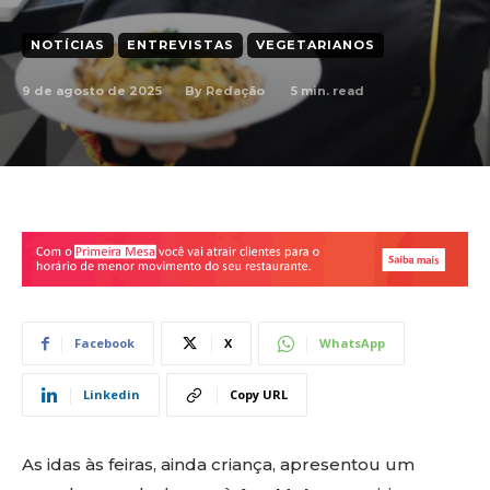
NOTÍCIAS
ENTREVISTAS
VEGETARIANOS
9 de agosto de 2025
5
min. read
By
Redação
Facebook
X
WhatsApp
Linkedin
Copy URL
As idas às feiras, ainda criança, apresentou um