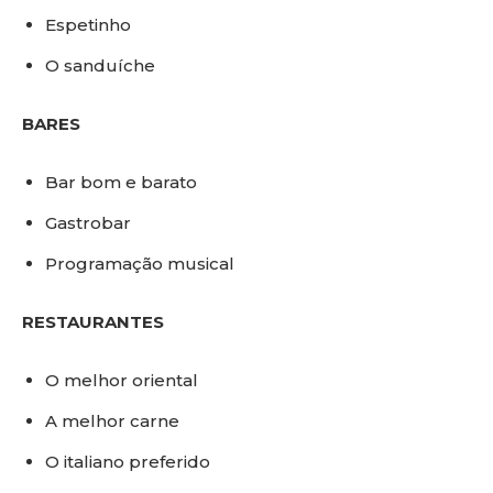
Espetinho
O sanduíche
BARES
Bar bom e barato
Gastrobar
Programação musical
RESTAURANTES
O melhor oriental
A melhor carne
O italiano preferido