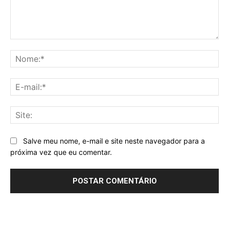
Comentário:
No
E-
mai
Sit
Salve meu nome, e-mail e site neste navegador para a
próxima vez que eu comentar.