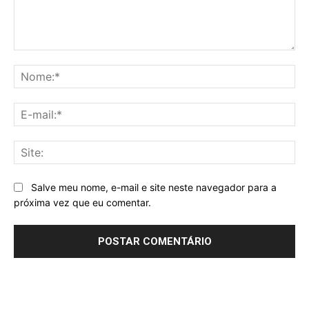
Comentário:
No
E-
mai
Sit
Salve meu nome, e-mail e site neste navegador para a
próxima vez que eu comentar.