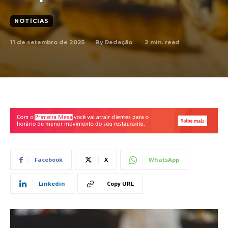
NOTÍCIAS
11 de setembro de 2025
2
min. read
By
Redação
Facebook
X
WhatsApp
Linkedin
Copy URL