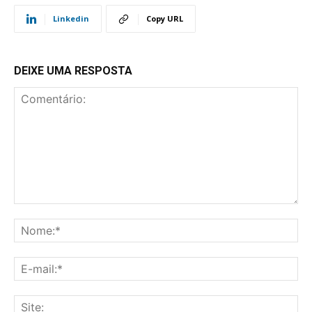
Linkedin
Copy URL
DEIXE UMA RESPOSTA
Comentário:
No
E-
mai
Sit