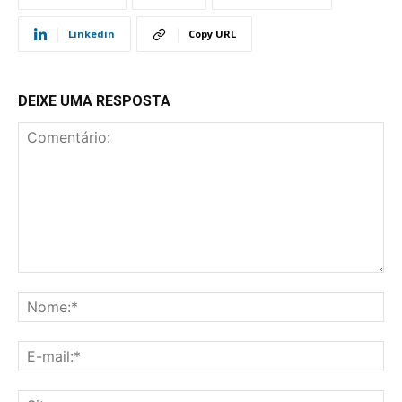
Linkedin
Copy URL
DEIXE UMA RESPOSTA
Comentário:
No
E-
mai
Sit