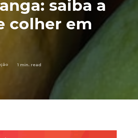
anga: saiba a
e colher em
ção
1
min. read