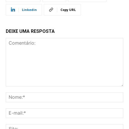
Linkedin
Copy URL
DEIXE UMA RESPOSTA
Comentário:
No
E-
mai
Sit