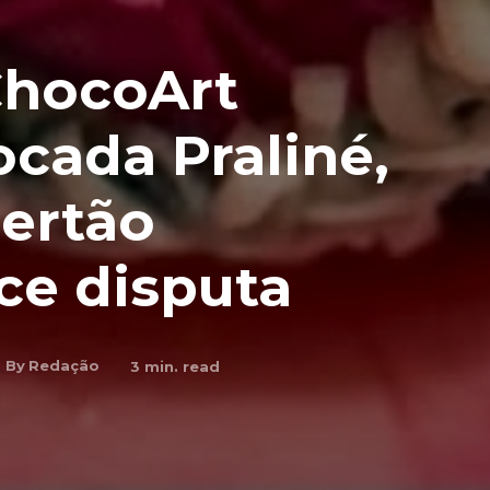
ChocoArt
ocada Praliné,
sertão
ce disputa
By
Redação
3
min. read