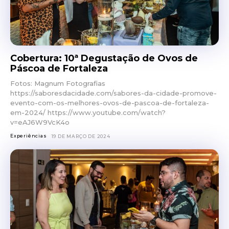
Cobertura: 10ª Degustação de Ovos de
Páscoa de Fortaleza
Fotos: Magnum Fotografias
https://saboresdacidade.com/sabores-da-cidade-promove-
evento-com-os-melhores-ovos-de-pascoa-de-fortaleza-
em-2024/ https://www.youtube.com/watch?
v=eAJ6W9VcK4o
Experiências
19 DE MARÇO DE 2024