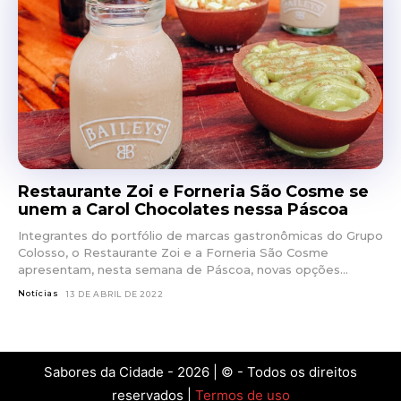
Restaurante Zoi e Forneria São Cosme se
unem a Carol Chocolates nessa Páscoa
Integrantes do portfólio de marcas gastronômicas do Grupo
Colosso, o Restaurante Zoi e a Forneria São Cosme
apresentam, nesta semana de Páscoa, novas opções...
Notícias
13 DE ABRIL DE 2022
Sabores da Cidade - 2026 | © - Todos os direitos
reservados |
Termos de uso