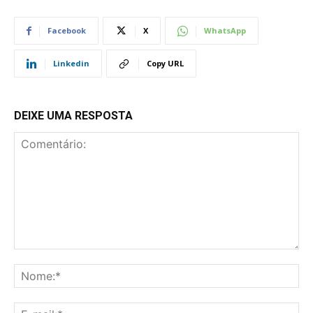
Facebook
X
WhatsApp
Linkedin
Copy URL
DEIXE UMA RESPOSTA
Comentário:
No
E-