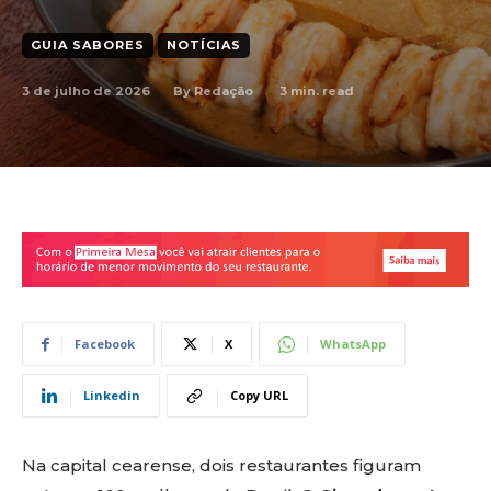
GUIA SABORES
NOTÍCIAS
3 de julho de 2026
3
min. read
By
Redação
Facebook
X
WhatsApp
Linkedin
Copy URL
Na capital cearense, dois restaurantes figuram