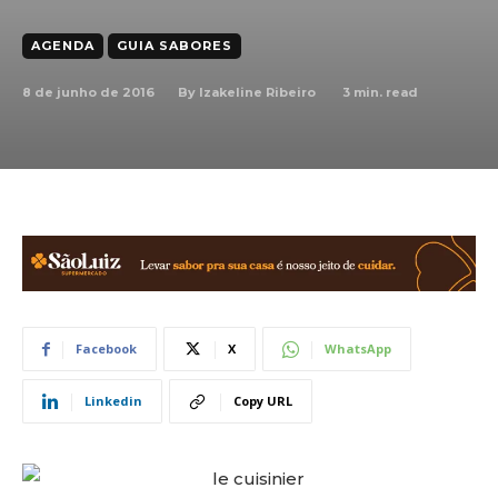
AGENDA
GUIA SABORES
8 de junho de 2016
3
min. read
By
Izakeline Ribeiro
Facebook
X
WhatsApp
Linkedin
Copy URL