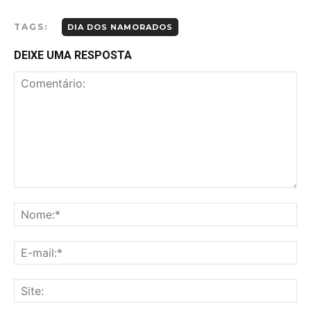
TAGS:
DIA DOS NAMORADOS
DEIXE UMA RESPOSTA
Comentário:
No
E-
mai
Sit