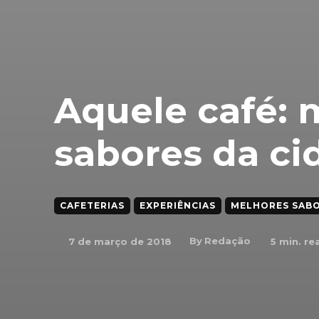
Aquele café: 
sabores da ci
CAFETERIAS
EXPERIÊNCIAS
MELHORES SABO
By
Redação
7 de março de 2018
5
min. re