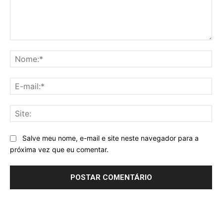
Comentário:
No
E-
mai
Sit
Salve meu nome, e-mail e site neste navegador para a
próxima vez que eu comentar.