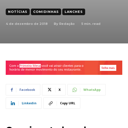
NOTÍCIAS
COMIDINHAS
LANCHES
4 de dezembro de 2018
5
min. read
By
Redação
Facebook
X
WhatsApp
Linkedin
Copy URL