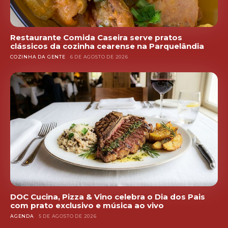
Restaurante Comida Caseira serve pratos
clássicos da cozinha cearense na Parquelândia
COZINHA DA GENTE
6 DE AGOSTO DE 2026
DOC Cucina, Pizza & Vino celebra o Dia dos Pais
com prato exclusivo e música ao vivo
AGENDA
5 DE AGOSTO DE 2026