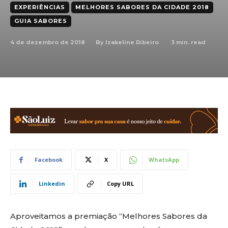
EXPERIÊNCIAS
MELHORES SABORES DA CIDADE 2018
GUIA SABORES
4 de dezembro de 2018
3
min. read
By
Izakeline Ribeiro
Facebook
X
WhatsApp
Linkedin
Copy URL
Aproveitamos a premiação “Melhores Sabores da