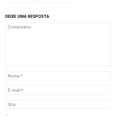
DEIXE UMA RESPOSTA
Comentário:
No
E-
mai
Sit