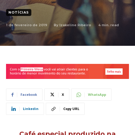
NOTÍCIAS
1 de fevereiro de 2019
4
min. read
By
Izakeline Ribeiro
Facebook
X
WhatsApp
Linkedin
Copy URL
Café especial produzido na