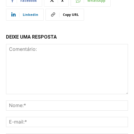
Facebook
X
WhatsApp
Linkedin
Copy URL
DEIXE UMA RESPOSTA
Comentário:
No
E-
mai