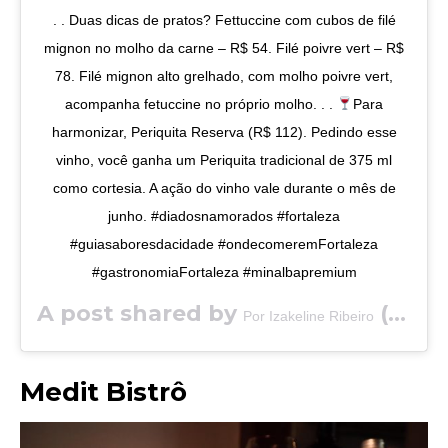
. . Duas dicas de pratos? Fettuccine com cubos de filé
mignon no molho da carne – R$ 54. Filé poivre vert – R$
78. Filé mignon alto grelhado, com molho poivre vert,
acompanha fetuccine no próprio molho. . .
Para
harmonizar, Periquita Reserva (R$ 112). Pedindo esse
vinho, você ganha um Periquita tradicional de 375 ml
como cortesia. A ação do vinho vale durante o mês de
junho. #diadosnamorados #fortaleza
#guiasaboresdacidade #ondecomeremFortaleza
#gastronomiaFortaleza #minalbapremium
A post shared by
(@saboresdacidade) on
Por Izakeline Ribeiro
Medit Bistrô