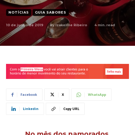
NOTÍCIAS
GUIA SABORES
10 de junho de 2019
4
min. read
By
Izakeline Ribeiro
Facebook
X
WhatsApp
Linkedin
Copy URL
No mês dos namorados,