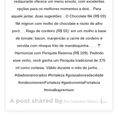
restaurante oferece um menu enxuto, com excelentes
opções para os melhores momentos a dois. . Para
aquele jantar, duas sugestões: . O Chocolate filé (R$ 59):
filé mignon com molho de chocolate e risoto de alho
poró. . . Ragu de cordeiro (R$ 55): em um molho à base
de tomate, bacon, manjericão a carne de cordeiro é
servida com nhoque frito de mandioquinha. . . .
Harmonize com Periquita Reserva (R$ 109). Pedindo
esse vinho, você ganha um Periquita tradicional de 375
ml como cortesia. Válido durante o mês de junho. . .
#diadosnamorados #fortaleza #guiasaboresdacidade
#ondecomeremFortaleza #gastronomiaFortaleza
#minalbapremium
A post shared by
(@saboresdacidade) on
Por Izakeline Ribeiro