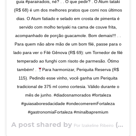
guia #parairadois, né? . . O que pedir? . O Atum tataki
(R$ 68) é um dos melhores pratos que comi nos últimos
dias. O Atum fatiado e selado em crosta de pimenta é
servido com molho teriyaki na cama de couve frita,
acompanhado de porção guacamole. Bom demais!!! . .
Para quem não abre mão de um bom filé, passe para o
lado para ver o Filé Gênova (R$ 69): um Tornedor de filé
temperado ao funghi com risoto de parmesão. Ótimo
também! .
Para harmonizar, Periquita Reserva (R$
115). Pedindo esse vinho, você ganha um Periquita
tradicional de 375 ml como cortesia. Válido durante o
mês de junho. #diadosnamorados #fortaleza
#guiasaboresdacidade #ondecomeremFortaleza
#gastronomiaFortaleza #minalbapremium
A post shared by
(@saboresdacidade) on
Por Izakeline Ribeiro