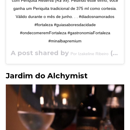
com Periquita Reserva (R$ 99). Pedindo esse vinho, você
ganha um Periquita tradicional de 375 ml como cortesia.
Válido durante o mês de junho. . . #diadosnamorados
#fortaleza #guiasaboresdacidade
#ondecomeremFortaleza #gastronomiaFortaleza
#minalbapremium
A post shared by
(@saboresdacidade) on
Por Izakeline Ribeiro
Jardim do Alchymist