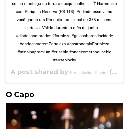
sol na manteiga da terra e queijo coalho. . .
Harmonize
com Periquita Reserva (R$ 116). Pedindo esse vinho,
você ganha um Periquita tradicional de 375 ml como
cortesia. Válido durante o mês de junho. . .
#diadosnamorados #fortaleza #guiasaboresdacidade
#ondecomeremFortaleza #gastronomiaFortaleza
#minalbapremium #eusebio #ondecomernoeusebio
#eusebiocity
A post shared by
(@saboresdacidade) on
Por Izakeline Ribeiro
O Capo