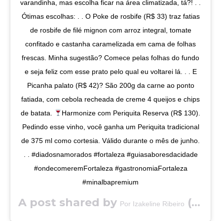
varandinha, mas escolha ficar na área climatizada, tá?! . .
Ótimas escolhas: . . O Poke de rosbife (R$ 33) traz fatias
de rosbife de filé mignon com arroz integral, tomate
confitado e castanha caramelizada em cama de folhas
frescas. Minha sugestão? Comece pelas folhas do fundo
e seja feliz com esse prato pelo qual eu voltarei lá. . . E
Picanha palato (R$ 42)? São 200g da carne ao ponto
fatiada, com cebola recheada de creme 4 queijos e chips
de batata.
Harmonize com Periquita Reserva (R$ 130).
Pedindo esse vinho, você ganha um Periquita tradicional
de 375 ml como cortesia. Válido durante o mês de junho.
. . #diadosnamorados #fortaleza #guiasaboresdacidade
#ondecomeremFortaleza #gastronomiaFortaleza
#minalbapremium
A post shared by
(@saboresdacidade) on
Por Izakeline Ribeiro