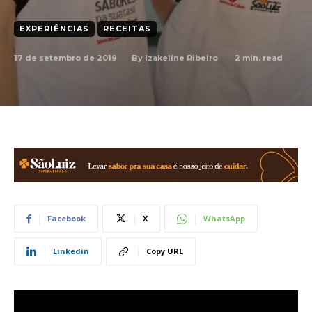
EXPERIÊNCIAS
RECEITAS
17 de setembro de 2019
2
min. read
By
Izakeline Ribeiro
Facebook
X
WhatsApp
Linkedin
Copy URL