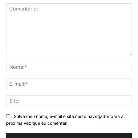
Comentário:
No
E-
mai
Sit
Salve meu nome, e-mail e site neste navegador para a
próxima vez que eu comentar.