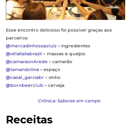
Esse encontro delicioso foi possível graças aos
parceiros:
@mercadinhossaoluiz
– ingredientes
@villaitaliabrazil
– massas e queijos
@camaraonArede
– camarão
@lamandolina
– espaço
@casal_garciabr
– vinho
@bornbeerclub
– cerveja
Crônica: Sabores em campo
Receitas