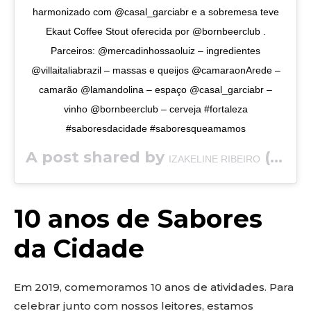
harmonizado com @casal_garciabr e a sobremesa teve
Ekaut Coffee Stout oferecida por @bornbeerclub .
Parceiros: @mercadinhossaoluiz – ingredientes
@villaitaliabrazil – massas e queijos @camaraonArede –
camarão @lamandolina – espaço @casal_garciabr –
vinho @bornbeerclub – cerveja #fortaleza
#saboresdacidade #saboresqueamamos
A post shared by
(@saboresdacidade) on
IZAKELINE RIBEIRO
10 anos de Sabores
da Cidade
Em 2019, comemoramos 10 anos de atividades. Para
celebrar junto com nossos leitores, estamos