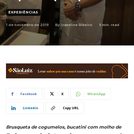
EXPERIÊNCIAS
1 de novembro de 2019
5
min. read
By
Izakeline Ribeiro
Facebook
X
WhatsApp
Linkedin
Copy URL
Brusqueta de cogumelos, bucatini com molho de