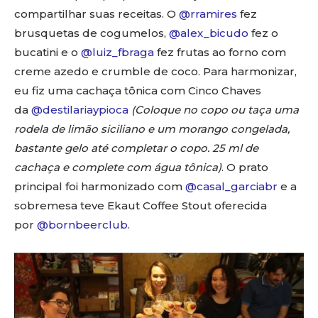
compartilhar suas receitas. O
@rramires
fez
brusquetas de cogumelos,
@alex_bicudo
fez o
bucatini e o
@luiz_fbraga
fez frutas ao forno com
creme azedo e crumble de coco. Para harmonizar,
eu fiz uma cachaça tônica com Cinco Chaves
da
@destilariaypioca
(Coloque no copo ou taça uma
rodela de limão siciliano e um morango congelada,
bastante gelo até completar o copo. 25 ml de
cachaça e complete com água tônica)
. O prato
principal foi harmonizado com
@casal_garciabr
e a
sobremesa teve Ekaut Coffee Stout oferecida
por
@bornbeerclub
.