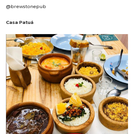
@brewstonepub
Casa Patuá