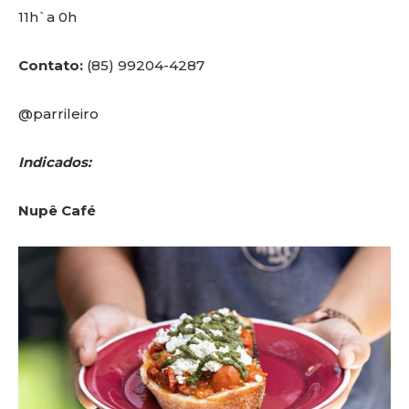
11h`a 0h
Contato:
(85) 99204-4287
@parrileiro
Indicados:
Nupê Café