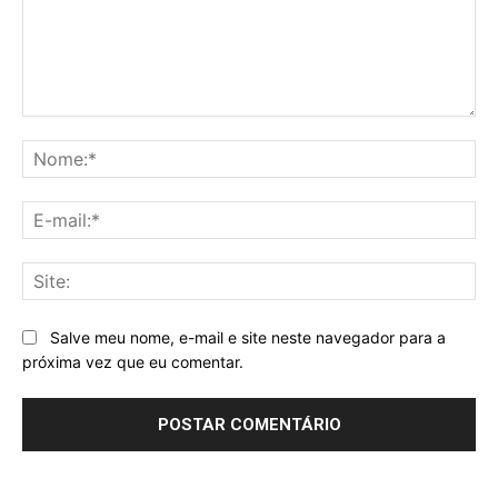
Comentário:
No
E-
mai
Sit
Salve meu nome, e-mail e site neste navegador para a
próxima vez que eu comentar.