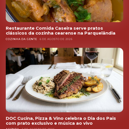
Restaurante Comida Caseira serve pratos
clássicos da cozinha cearense na Parquelândia
COZINHA DA GENTE
6 DE AGOSTO DE 2026
DOC Cucina, Pizza & Vino celebra o Dia dos Pais
com prato exclusivo e música ao vivo