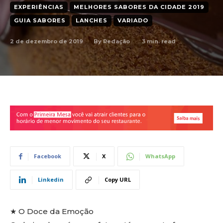
EXPERIÊNCIAS
MELHORES SABORES DA CIDADE 2019
GUIA SABORES
LANCHES
VARIADO
2 de dezembro de 2019
3
min. read
By
Redação
Facebook
X
WhatsApp
Linkedin
Copy URL
★ O Doce da Emoção