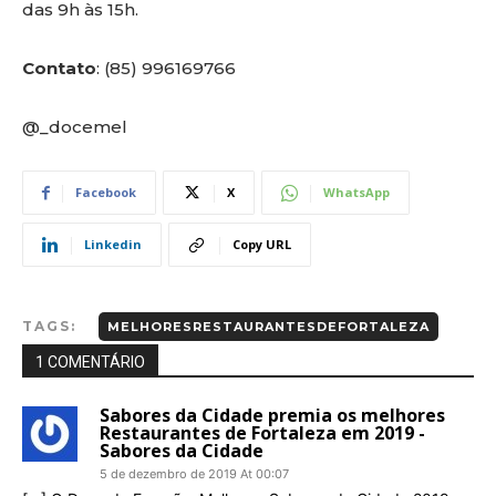
das 9h às 15h.
Contato
: (85) 996169766
@_docemel
Facebook
X
WhatsApp
Linkedin
Copy URL
TAGS:
MELHORESRESTAURANTESDEFORTALEZA
1 COMENTÁRIO
Sabores da Cidade premia os melhores
Restaurantes de Fortaleza em 2019 -
Sabores da Cidade
5 de dezembro de 2019 At 00:07