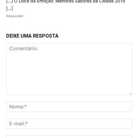
[…] O Doce da Emoção: Melhores Sabores da Cidade 2019
[…]
Responder
DEIXE UMA RESPOSTA
Comentário:
No
E-
mai