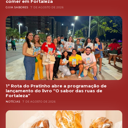
comer em Fortaleza
GUIA SABORES
7 DE AGOSTO DE 2026
1ª Rota do Pratinho abre a programação de
lançamento do livro “O sabor das ruas de
Fortaleza”
NOTÍCIAS
7 DE AGOSTO DE 2026