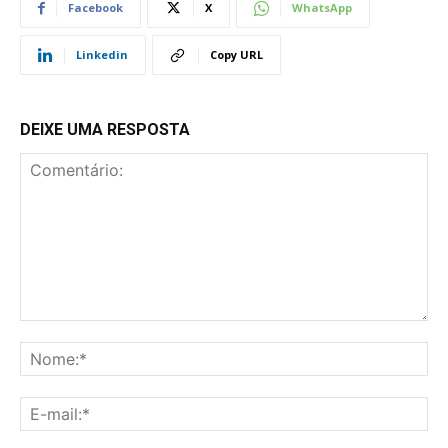
Facebook
X
WhatsApp
Linkedin
Copy URL
DEIXE UMA RESPOSTA
Comentário:
No
E-
mai