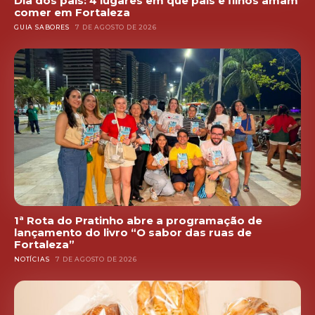
Dia dos pais: 4 lugares em que pais e filhos amam
comer em Fortaleza
GUIA SABORES
7 DE AGOSTO DE 2026
1ª Rota do Pratinho abre a programação de
lançamento do livro “O sabor das ruas de
Fortaleza”
NOTÍCIAS
7 DE AGOSTO DE 2026