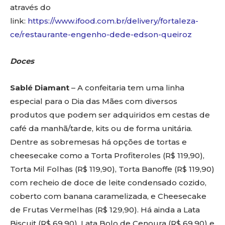
através do
link:
https://www.ifood.com.br/delivery/fortaleza-
ce/restaurante-engenho-dede-edson-queiroz
Doces
Sablé Diamant
– A confeitaria tem uma linha
especial para o Dia das Mães com diversos
produtos que podem ser adquiridos em cestas de
café da manhã/tarde, kits ou de forma unitária.
Dentre as sobremesas há opções de tortas e
cheesecake como a Torta Profiteroles (R$ 119,90),
Torta Mil Folhas (R$ 119,90), Torta Banoffe (R$ 119,90)
com recheio de doce de leite condensado cozido,
coberto com banana caramelizada, e Cheesecake
de Frutas Vermelhas (R$ 129,90). Há ainda a Lata
Biscuit (R$ 69,90), Lata Bolo de Cenoura (R$ 69,90) e