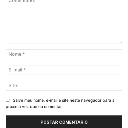
Comentário:
No
E-
mai
Sit
Salve meu nome, e-mail e site neste navegador para a
próxima vez que eu comentar.